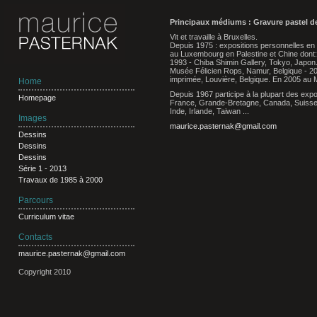
Principaux médiums : Gravure pastel d
Vit et travaille à Bruxelles.
Depuis 1975 : expositions personnelles en
au Luxembourg en Palestine et Chine dont:
1993 - Chiba Shimin Gallery, Tokyo, Japon
Musée Félicien Rops, Namur, Belgique - 200
imprimée, Louvière, Belgique. En 2005 au 
Home
Depuis 1967 participe à la plupart des expos
Homepage
France, Grande-Bretagne, Canada, Suisse,
Inde, Irlande, Taiwan ...
Images
maurice.pasternak@gmail.com
Dessins
Dessins
Dessins
Série 1 - 2013
Travaux de 1985 à 2000
Parcours
Curriculum vitae
Contacts
maurice.pasternak@gmail.com
Copyright 2010